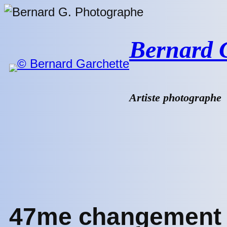
Aller
au
contenu
Bernard G.
Artiste photographe
47me changement d