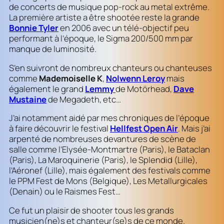
de concerts de musique pop-rock au metal extrême.
La première artiste a être shootée reste la grande
Bonnie Tyler
en 2006 avec un télé-objectif peu
performant à l’époque, le Sigma 200/500 mm par
manque de luminosité.
S’en suivront de nombreux chanteurs ou chanteuses
comme
Mademoiselle K
,
Nolwenn Leroy
mais
également le grand
Lemmy
de Motörhead,
Dave
Mustaine
de Megadeth, etc…
J’ai notamment aidé par mes chroniques de l’époque
à faire découvrir le festival
Hellfest Open Air
. Mais j’ai
arpenté de nombreuses devantures de scène de
salle comme l’Elysée-Montmartre (Paris), le Bataclan
(Paris), La Maroquinerie (Paris), le Splendid (Lille),
l’Aéronef (Lille), mais également des festivals comme
le PPM Fest de Mons (Belgique), Les Metallurgicales
(Denain) ou le Raismes Fest…
Ce fut un plaisir de shooter tous les grands
musicien(ne)s et chanteur(se)s de ce monde.