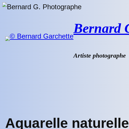
Aller
au
contenu
Bernard G.
Artiste photographe
Aquarelle naturell