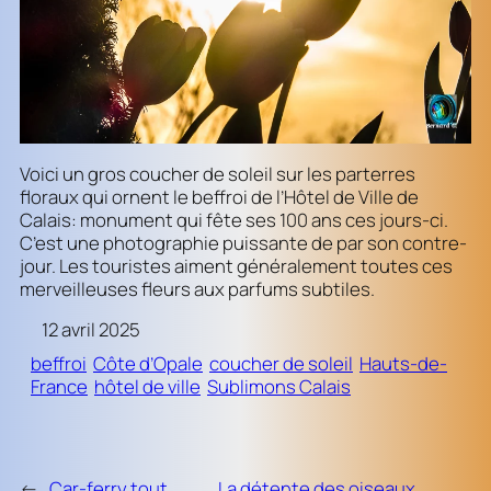
Voici un gros coucher de soleil sur les parterres
floraux qui ornent le beffroi de l’Hôtel de Ville de
Calais: monument qui fête ses 100 ans ces jours-ci.
C’est une photographie puissante de par son contre-
jour. Les touristes aiment généralement toutes ces
merveilleuses fleurs aux parfums subtiles.
12 avril 2025
beffroi
Côte d’Opale
coucher de soleil
Hauts-de-
France
hôtel de ville
Sublimons Calais
←
Car-ferry tout
La détente des oiseaux