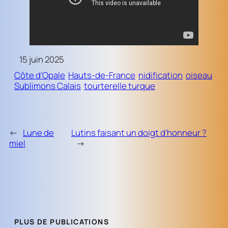
15 juin 2025
Côte d’Opale
Hauts-de-France
nidification
oiseau
Sublimons Calais
tourterelle turque
←
Lune de
Lutins faisant un doigt d’honneur ?
miel
→
PLUS DE PUBLICATIONS