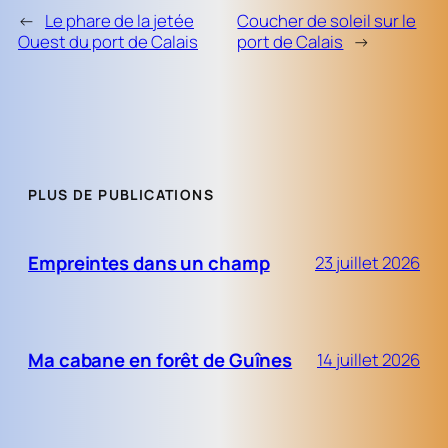
←
Le phare de la jetée
Coucher de soleil sur le
Ouest du port de Calais
port de Calais
→
PLUS DE PUBLICATIONS
Empreintes dans un champ
23 juillet 2026
Ma cabane en forêt de Guînes
14 juillet 2026