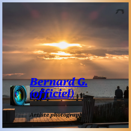
Aller
au
contenu
Bernard G.
(officiel)
Artiste photographe