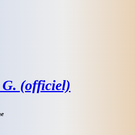
G. (officiel)
he