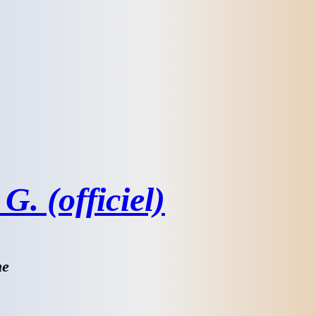
G. (officiel)
he