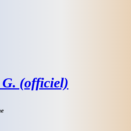
G. (officiel)
he