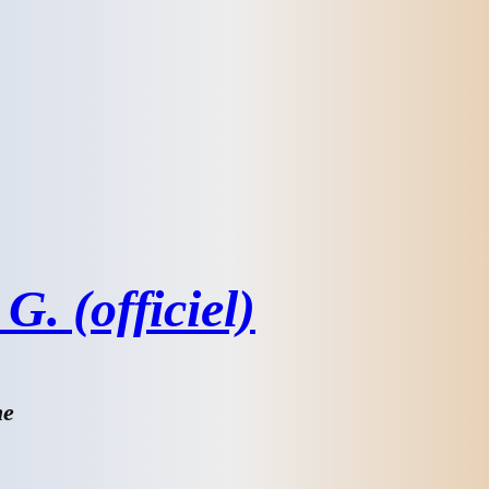
G. (officiel)
he