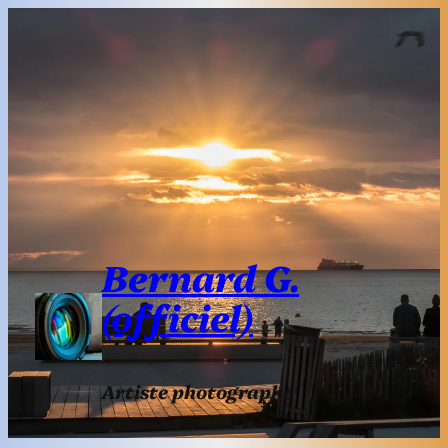
Aller
au
contenu
Bernard G.
(officiel)
Artiste photographe