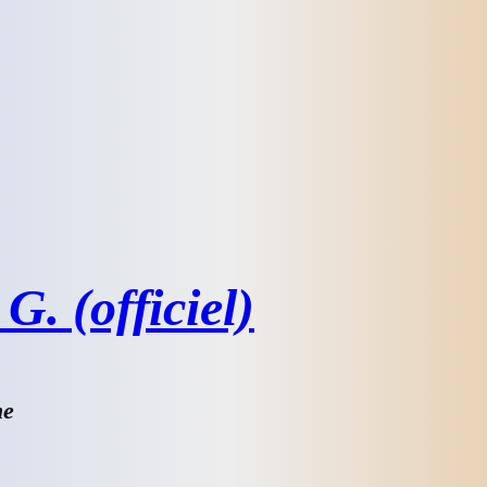
G. (officiel)
he