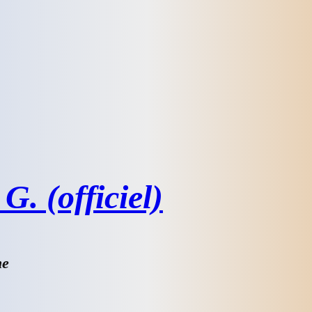
G. (officiel)
he