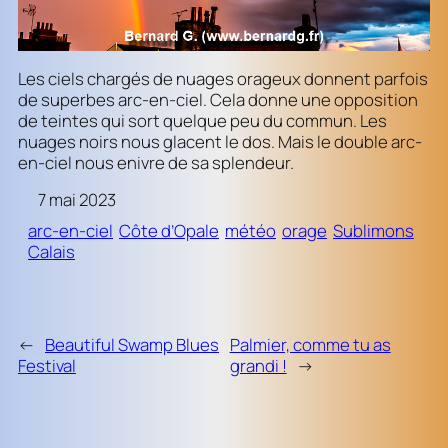
Les ciels chargés de nuages orageux donnent parfois
de superbes arc-en-ciel. Cela donne une opposition
de teintes qui sort quelque peu du commun. Les
nuages noirs nous glacent le dos. Mais le double arc-
en-ciel nous enivre de sa splendeur.
7 mai 2023
arc-en-ciel
Côte d’Opale
météo
orage
Sublimons
Calais
←
Beautiful Swamp Blues
Palmier, comme tu as
Festival
grandi !
→