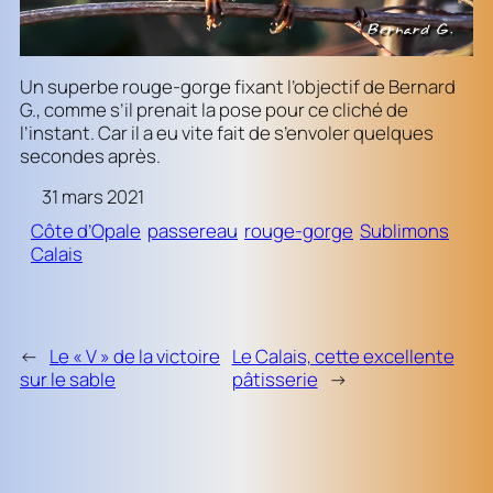
Un superbe rouge-gorge fixant l’objectif de Bernard
G., comme s’il prenait la pose pour ce cliché de
l’instant. Car il a eu vite fait de s’envoler quelques
secondes après.
31 mars 2021
Côte d’Opale
passereau
rouge-gorge
Sublimons
Calais
←
Le « V » de la victoire
Le Calais, cette excellente
sur le sable
pâtisserie
→