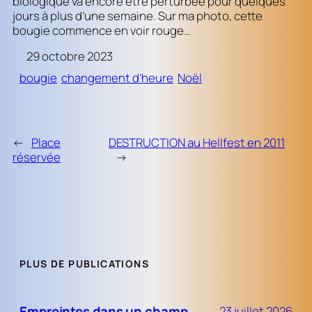
biologique va encore être perturbée pour quelques
jours à plus d’une semaine. Sur ma photo, cette
bougie commence en voir rouge…
29 octobre 2023
bougie
changement d’heure
Noël
←
Place
DESTRUCTION au Hellfest en 2011
réservée
→
PLUS DE PUBLICATIONS
Empreintes dans un champ
23 juillet 2026