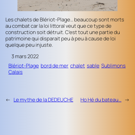
Les chalets de Blériot-Plage… beaucoup sont morts
au combat car la loi littoral veut que ce type de
construction soit détruit. C’est tout une partie du
patrimoine qui disparait peu à peu à cause de loi
quelque peu injuste.
3 mars 2022
Blériot-Plage
bord de mer
chalet
sable
Sublimons
Calais
←
Le mythe de la DEDEUCHE
Ho Hé du bateau…
→