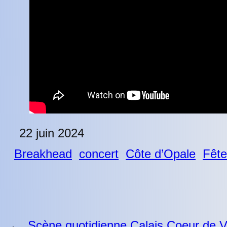
22 juin 2024
Breakhead
concert
Côte d’Opale
Fête
←
Scène quotidienne Calais Coeur de V