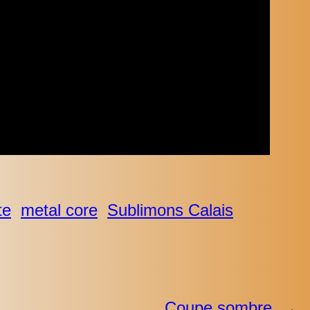
te
metal core
Sublimons Calais
Coupe sombre
→