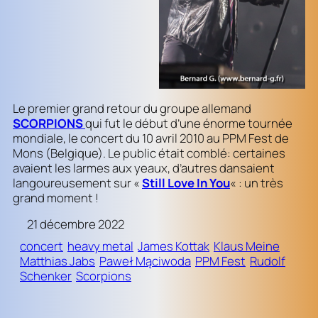
Le premier grand retour du groupe allemand
SCORPIONS
qui fut le début d’une énorme tournée
mondiale, le concert du 10 avril 2010 au PPM Fest de
Mons (Belgique). Le public était comblé: certaines
avaient les larmes aux yeaux, d’autres dansaient
langoureusement sur «
Still Love In You
« : un très
grand moment !
21 décembre 2022
concert
heavy metal
James Kottak
Klaus Meine
Matthias Jabs
Paweł Mąciwoda
PPM Fest
Rudolf
Schenker
Scorpions