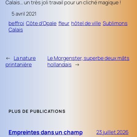
Calais… un très joli travail pour un cliché magique !
5 avril 2021
beffroi
Côte d’Opale
fleur
hôtel de ville
Sublimons
Calais
←
La nature
Le Morgenster, superbe deux mâts
printanière
hollandais
→
PLUS DE PUBLICATIONS
Empreintes dans un champ
23 juillet 2026