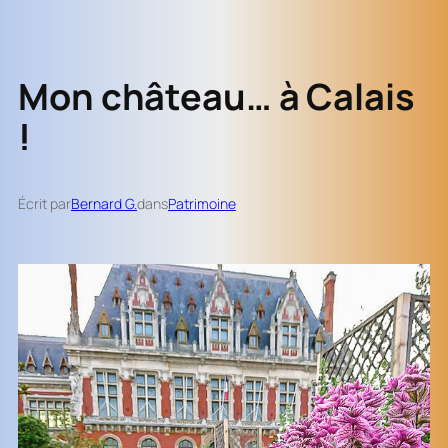
Mon château… à Calais
!
Écrit par
Bernard G.
dans
Patrimoine