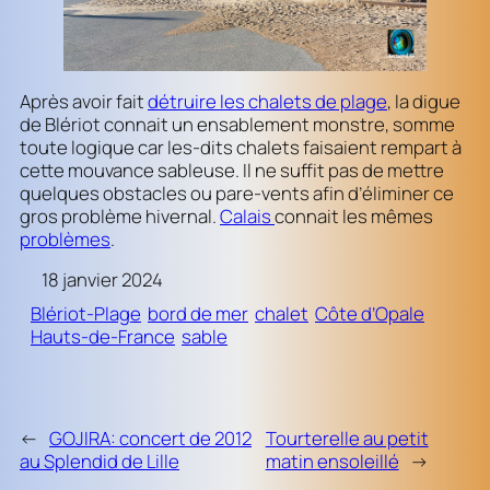
Après avoir fait
détruire les chalets de plage
, la digue
de Blériot connait un ensablement monstre, somme
toute logique car les-dits chalets faisaient rempart à
cette mouvance sableuse. Il ne suffit pas de mettre
quelques obstacles ou pare-vents afin d’éliminer ce
gros problème hivernal.
Calais
connait les mêmes
problèmes
.
18 janvier 2024
Blériot-Plage
bord de mer
chalet
Côte d’Opale
Hauts-de-France
sable
←
GOJIRA: concert de 2012
Tourterelle au petit
au Splendid de Lille
matin ensoleillé
→