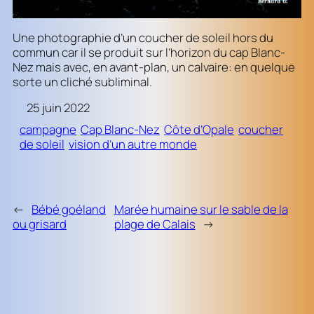
Une photographie d’un coucher de soleil hors du
commun car il se produit sur l’horizon du cap Blanc-
Nez mais avec, en avant-plan, un calvaire: en quelque
sorte un cliché subliminal.
25 juin 2022
campagne
Cap Blanc-Nez
Côte d’Opale
coucher
de soleil
vision d’un autre monde
←
Bébé goéland
Marée humaine sur le sable de la
ou grisard
plage de Calais
→