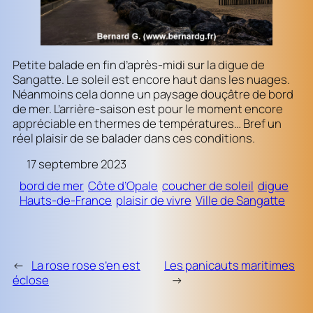
Petite balade en fin d’après-midi sur la digue de
Sangatte. Le soleil est encore haut dans les nuages.
Néanmoins cela donne un paysage douçâtre de bord
de mer. L’arrière-saison est pour le moment encore
appréciable en thermes de températures… Bref un
réel plaisir de se balader dans ces conditions.
17 septembre 2023
bord de mer
Côte d’Opale
coucher de soleil
digue
Hauts-de-France
plaisir de vivre
Ville de Sangatte
←
La rose rose s’en est
Les panicauts maritimes
éclose
→