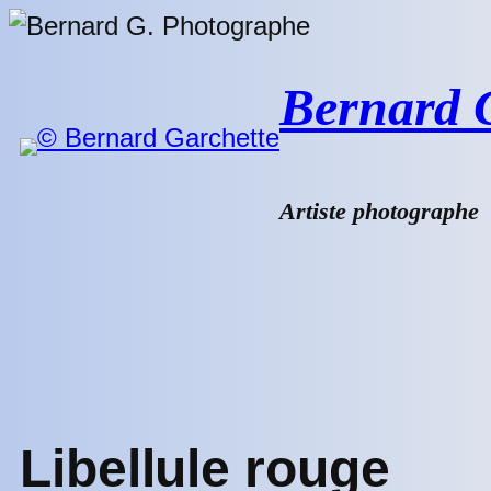
Aller
au
contenu
Bernard G.
Artiste photographe
Libellule rouge